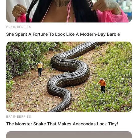
Turf Jeu Simple
LOTERIES INTERNATIONALES
BRAINBERRIES
MONETISATION
She Spent A Fortune To Look Like A Modern-Day Barbie
BRAINBERRIES
The Monster Snake That Makes Anacondas Look Tiny!