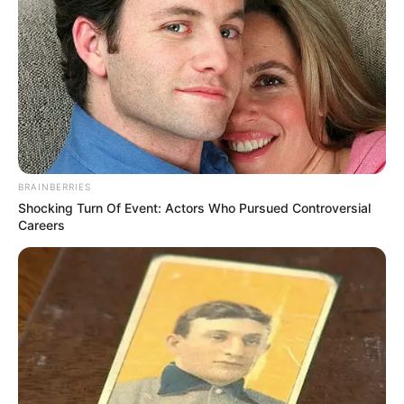
Parisien, le Républicain-Lorrain, l’Indépendant, Ouest-
France, Paris Courses, Paris-Turf, RTL, Sud Ouest, Tiercé
Magazine, Tropiques FM, Week-End et Zone-Turf, et bien
d’autres encore.
Faites votre propre synthèse avec l’aide du Logiciel 100%
gratuit et obtenez un pronostic Logique ou avec des
outsiders.
BRAINBERRIES
Shocking Turn Of Event: Actors Who Pursued Controversial
Careers
MEILLEURES OFFRES DE LA SEMAINE !