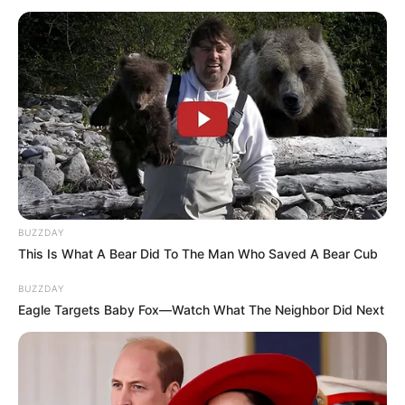
CABOURG – 20h15 – Attelé – 2725m – 14 Partants – Corde à
droite
Base Prono PMU du Quinté ou Couplé
gagnant du jour dans le PRIX DES
COREOPSIS
La base prono du Quinté est établie avec notre logiciel qui
est 100% gratuit. Soit les 3 principaux favoris du Quinté
PMU du jour qui pourront vous permettre de faire ces
BUZZDAY
différents jeux:
This Is What A Bear Did To The Man Who Saved A Bear Cub
(liste de paris allant du plus risqué au prono plus soft.)
BUZZDAY
Un Tiercé.
Eagle Targets Baby Fox—Watch What The Neighbor Did Next
Le couplé (jumelé) gagnant et/ou placé en combiné 3
chevaux.
Un 2sur4 en combiné 3Cv.
De 1 à 3 jeux simples Gagnants et/ou placés.