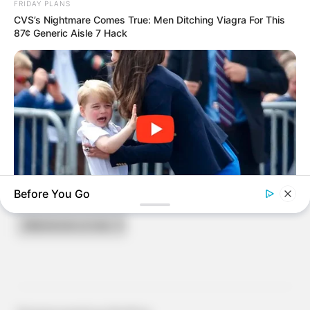
FRIDAY PLANS
CVS’s Nightmare Comes True: Men Ditching Viagra For This
87¢ Generic Aisle 7 Hack
ARCHIVES
Before You Go
Archives
BUZZ DAY
Kate Thought No One Noticed, But It Was Caught On Tape