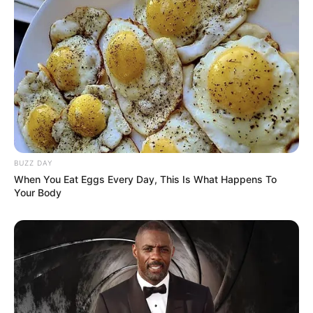
POWERBALL N° CHANCE
Quel opérateur pour jouer le Tiercé Quarté
Quinté?
BUZZ DAY
Vous pouvez parier le Quinté du jour chez l’un des
When You Eat Eggs Every Day, This Is What Happens To
opérateurs ci-dessous, n’hésitez pas à comparer les offres
Your Body
de chacun d’entre eux.
Jeux à 0.10 € exclusivité du Web