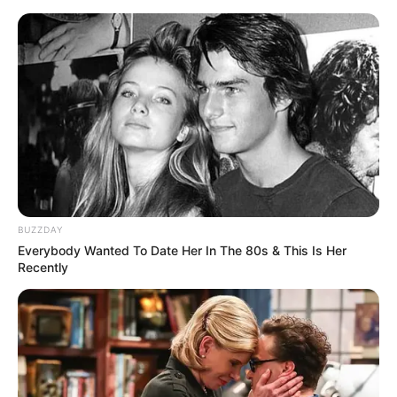
Aller
au
LE MEILLEUR PRONOSTIC
contenu
La Base du QUINTÉ au Special Tocard du PMU
Menu
BUZZDAY
Everybody Wanted To Date Her In The 80s & This Is Her
Recently
PRIX DES COREOPSIS PRONOSTIC QUINTE