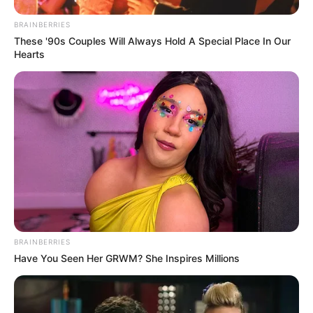
BRAINBERRIES
Dans cette liste il y a peut-être le meilleur pronostic PMU
These '90s Couples Will Always Hold A Special Place In Our
du jour, ci-après retrouvez la sélection des principaux
Hearts
pronostics de la presse pour le tiercé quinté du jour.
Aisne Nouvelle : 5 – 2 – 10 – 13 – 11 – 9 – 4 – 12
Bilto : 5 – 2 – 4 – 9 – 13 – 11 – 1 – 6
CanalTurf : 4 – 5 – 11 – 10 – 13 – 2 – 9 – 14
Dauphiné-Libéré : 6 – 5 – 2 – 4 – 14 – 13 – 9 – 11
Equidia : 2 – 10 – 6 – 11 – 14 – 13 – 5 – 4
Europe 1 : 11 – 13 – 14 – 9 – 2 – 5 – 4 – 10
Geny Courses : 2 – 10 – 5 – 9 – 13 – 4 – 11 – 6
L’indépendant : 11 – 6 – 2 – 1 – 5 – 9 – 13 – 10
La Dépêche : 5 – 9 – 2 – 11 – 13 – 14 – 4 – 6
Le Matin de Lausanne : 5 – 2 – 10 – 1 – 11 – 4 – 9 – 14
BRAINBERRIES
Le Parisien : 2 – 10 – 9 – 11 – 13 – 4 – 5 – 6
Have You Seen Her GRWM? She Inspires Millions
Suite des Pronostics en or de la presse PMU pour
le Quinté du jour