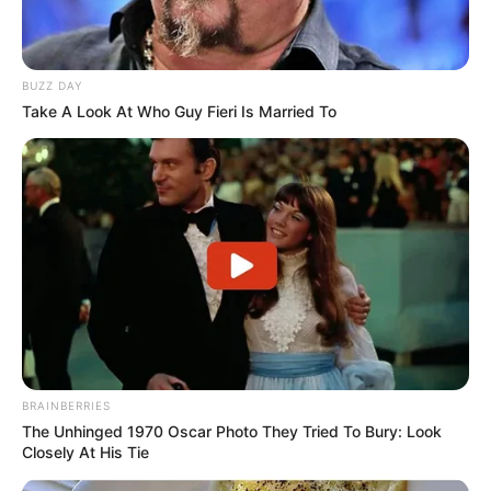
En complément de notre pronostic Quinté+ vous
retrouverez un peu plus bas sur cette même page la
BUZZ DAY
sélection d’une vingtaine de pronos de la presse
Take A Look At Who Guy Fieri Is Married To
spécialisée ex: (Bilto, Equidia, Geny Courses, Le Matin de
Lausanne, Le Parisien, RTL, Tiercé Magazine, Zeturf et bien
d’autres).
Egalement à votre disposition et dans le but de vous
faciliter l’analyse de ce quinté, vous pourrez découvrir
les
dernières statistiques des pronostiqueurs sur les courses
de Trot attelé
..
BRAINBERRIES
The Unhinged 1970 Oscar Photo They Tried To Bury: Look
Closely At His Tie