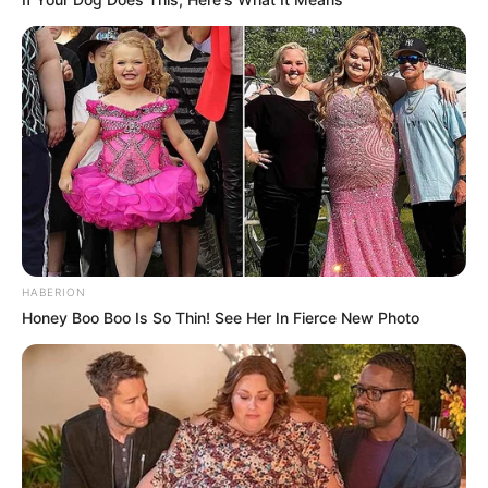
Turf logique la vérité sur le futur Quinté gagnant
du PRIX DES GRENIERS A SEL
Turf logique avec la liste des chevaux les plus en vue du
programme pour gagner. Vous pouvez l’établir avec l’aide
du logiciel Logic-prono et les grands noms de la presse
HABERION
hippique comme: Bilto, Canal-Turf, Dauphiné-Libéré,
Honey Boo Boo Is So Thin! See Her In Fierce New Photo
Equidia, Europe1, GENY, la Gazette des Courses, Le
Parisien, le Républicain-Lorrain, l’Indépendant, Ouest-
France, Paris Courses, Paris-Turf, RTL, Sud Ouest, Tiercé
Magazine, Tropiques FM, Week-End et Zone-Turf, et bien
d’autres encore.
Faites votre propre synthèse avec l’aide du Logiciel 100%