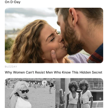
On D-Day
droite
Base prono PMU du Quinté ou Couplé
gagnant du jour dans le PRIX DES GRENIERS
A SEL
La base prono du Quinté est établie avec notre logiciel qui
est 100% gratuit. Soit les 3 principaux favoris du Quinté
PMU du jour qui pourront vous permettre de faire ces
différents jeux:
(liste de paris allant du plus risqué au prono plus soft.)
BUZZDAY
Why Women Can't Resist Men Who Know This Hidden Secret
Un Tiercé.
Le couplé (jumelé) gagnant et/ou placé en combiné 3
chevaux.
Un 2sur4 en combiné 3Cv.
De 1 à 3 jeux simples Gagnants et/ou placés.