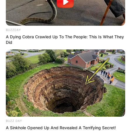
le Quinté du jour
Le Parisien : 9 – 13 – 16 – 6 – 12 – 10 – 14 – 3
Le Rep. Lorrain : 9 – 12 – 13 – 7 – 10 – 6 – 16 – 15
Les 7 du W.E. : 12 – 13 – 10 – 9 – 16 – 7 – 3 – 11
BUZZDAY
A Dying Cobra Crawled Up To The People: This Is What They
Midi-Libre : 10 – 4 – 7 – 9 – 13 – 6 – 16 – 12
Did
Ouest France : 9 – 16 – 13 – 11 – 12 – 10 – 6 – 7
RMC : 13 – 12 – 9 – 6 – 7 – 10 – 5 – 4
Tiercé-Magazine : 9 – 13 – 6 – 16 – 10 – 12 – 14 – 3
Tropiques-FM : 9 – 13 – 7 – 12 – 6 – 10 – 4 – 3
Turfomania : 12 – 13 – 16 – 10 – 9 – 7 – 6 – 5
ZEturf.fr : 13 – 9 – 10 – 16 – 12 – 7 – 6 – 15
Découvrez encore plus de
Pronos de la presse avec le Turf
complet du jour
.
MEILLEURES OFFRES DE LA SEMAINE !
BUZZ DAY
A Sinkhole Opened Up And Revealed A Terrifying Secret!