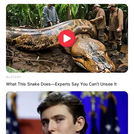
Turf logique la vérité sur le futur Quinté gagnant
BUZZDAY
du PRIX DU GATINAIS
What This Snake Does—Experts Say You Can't Unsee It
Turf logique avec la liste des chevaux les plus en vue du
programme pour gagner. Vous pouvez l’établir avec l’aide
du logiciel Logic-prono et les grands noms de la presse
hippique comme: Bilto, Canal-Turf, Dauphiné-Libéré,
Equidia, Europe1, GENY, la Gazette des Courses, Le