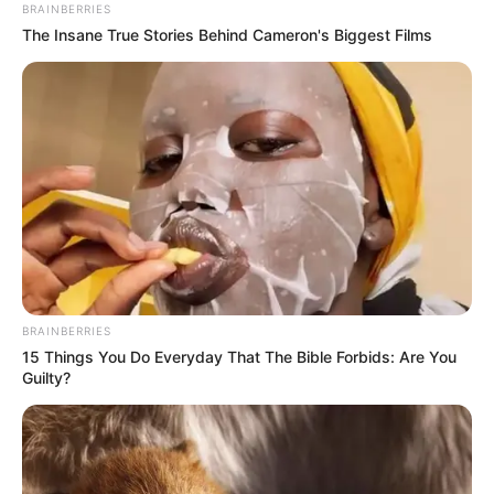
BRAINBERRIES
VINCENNES – Attelé – 2850m – 16 Partants – Corde à
The Insane True Stories Behind Cameron's Biggest Films
gauche
Base Prono PMU du Quinté ou Couplé
gagnant du jour dans le PRIX DU GATINAIS
La base prono du Quinté est établie avec notre logiciel qui
est 100% gratuit. Soit les 3 principaux favoris du Quinté
PMU du jour qui pourront vous permettre de faire ces
différents jeux:
(liste de paris allant du plus risqué au prono plus soft.)
BRAINBERRIES
Un Tiercé.
15 Things You Do Everyday That The Bible Forbids: Are You
Le couplé (jumelé) gagnant et/ou placé en combiné 3
Guilty?
chevaux.
Un 2sur4 en combiné 3Cv.
De 1 à 3 jeux simples Gagnants et/ou placés.