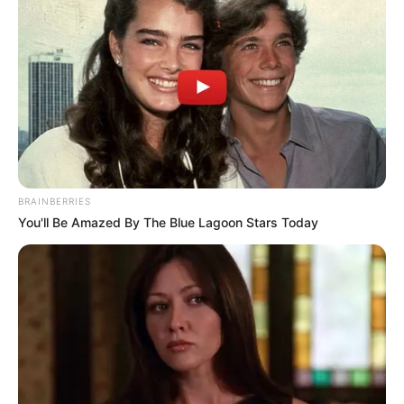
BRAINBERRIES
You'll Be Amazed By The Blue Lagoon Stars Today
NUMEROS ASTRO QUINTE CHANCE DU JOUR
Spécial Tocard du PRIX DU GATINAIS
Le spécial Tocard de meilleur pronostic est assurément un
jeu spéculatif donc risqué…
1 FASHION TOUCH