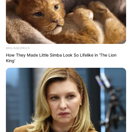
Sans oublier les possibilités de jouer la base quinté comme
super base Turf pour faire un Quarté Quinté. Une base
incontournable pour les jeux en champs réduits.
Suivez le bilan Journalier, Mensuel et Annuel sur le tableau
situé sur la
page des stats
.
13 GRACE DU DIGEON
BRAINBERRIES
12 BILO JEPSON
How They Made Little Simba Look So Lifelike in 'The Lion
10 FAKIR DE MAHEY
King'
Découvrez le
taux de réussite de onze pronostiqueurs de la
presse
au jeu du Simple Gagnant et Placé sur les 10 derniers
Quinté de Trot attelé.
Les Meilleures cotes pour les plus grandes compétitions de
Football sont ici
.