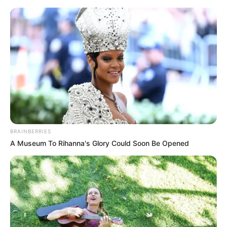
Aller
au
LE MEILLEUR PRONOSTIC
contenu
La Base du QUINTÉ au Special Tocard du PMU
Menu
BRAINBERRIES
A Museum To Rihanna's Glory Could Soon Be Opened
PRIX DU GATINAIS PRONOSTIC QUINTE