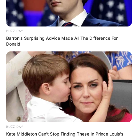
Parisien, le Républicain-Lorrain, l’Indépendant, Ouest-
France, Paris Courses, Paris-Turf, RTL, Sud Ouest, Tiercé
Magazine, Tropiques FM, Week-End et Zone-Turf, et bien
d’autres encore.
Faites votre propre synthèse avec l’aide du Logiciel 100%
BUZZ DAY
gratuit et obtenez un pronostic Logique ou avec des
Barron's Surprising Advice Made All The Difference For
Donald
outsiders.
MEILLEURES OFFRES DE LA SEMAINE !
BUZZ DAY
Kate Middleton Can't Stop Finding These In Prince Louis's