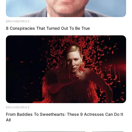
3 HIDALGO DES NOES
6 BORDEAUX S.
BRAINBERRIES
En cas de non-partant ou pour un champ élargi et par
8 Conspiracies That Turned Out To Be True
ordre de préférence:
15 FERRARI SISU
11 GOELAND D’HAUFOR
En complément de notre pronostic Quinté+ vous
retrouverez un peu plus bas sur cette même page la
sélection d’une vingtaine de pronos de la presse
BRAINBERRIES
From Baddies To Sweethearts: These 9 Actresses Can Do It
spécialisée ex: (Bilto, Equidia, Geny Courses, Le Matin de
All
Lausanne, Le Parisien, RTL, Tiercé Magazine, Zeturf et bien
d’autres).