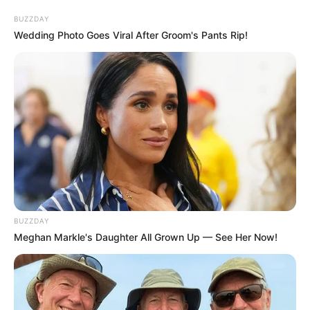
droite
BUZZDAY
Wedding Photo Goes Viral After Groom's Pants Rip!
Base prono PMU du Quinté ou Couplé
gagnant du jour dans le PRIX DU PALAIS
BOURBON
La base prono du Quinté est établie avec notre logiciel qui
est 100% gratuit. Soit les 3 principaux favoris du Quinté
PMU du jour qui pourront vous permettre de faire ces
différents jeux:
(liste de paris allant du plus risqué au prono plus soft.)
Un Tiercé.
BUZZDAY
Le couplé (jumelé) gagnant et/ou placé en combiné 3
Meghan Markle's Daughter All Grown Up — See Her Now!
chevaux.
Un 2sur4 en combiné 3Cv.
De 1 à 3 jeux simples Gagnants et/ou placés.