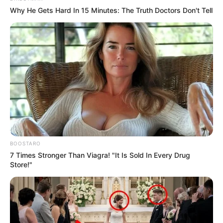
de chacun d’entre eux.
Why He Gets Hard In 15 Minutes: The Truth Doctors Don't Tell
Jeux à 0.10 € exclusivité du Web
Et sans oublier le pronostic du
Cheval du Jour
!
Arrivée du Quinté du jour, qui est le gagnant du
BOOSTARO
PRIX DU PALAIS BOURBON
7 Times Stronger Than Viagra! "It Is Sold In Every Drug
Store!"
1ere 9 RIKA DE LA VIS
2e 11 LA TEMPLIERE
3e 8 CHEEK TO CHEEK
4e 1 CRACKOVIA