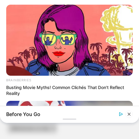
BRAINBERRIES
Busting Movie Myths! Common Clichés That Don't Reflect
Reality
ARCHIVES
Before You Go
Archives