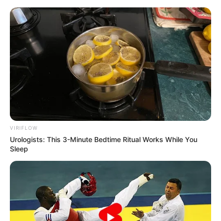
Aller
au
LE MEILLEUR PRONOSTIC
contenu
La Base du QUINTÉ au Special Tocard du PMU
Menu
VIRIFLOW
Urologists: This 3-Minute Bedtime Ritual Works While You
Sleep
PRIX DU PALAIS BOURBON PRONOSTIC