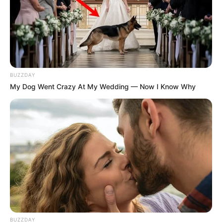
5e 4 CENTORINA
6e 5 MATAURI GOLD
7e 6 TIMETOSHINE
Pronostics PMU de la presse pour le Quinté du
BUZZDAY
jour
My Dog Went Crazy At My Wedding — Now I Know Why
Dans cette liste il y a qui sait peut-être le meilleur
pronostic PMU du jour, ci-après retrouvez la sélection des
principaux pronostics de la presse pour le tiercé quinté du
jour.
Aisne Nouvelle : 8 – 1 – 2 – 10 – 4 – 3 – 5 – 11
Bilto : 2 – 8 – 4 – 10 – 11 – 5 – 3 – 1
CanalTurf : 1 – 3 – 2 – 4 – 8 – 5 – 9 – 12
Dauphiné-Libéré : 5 – 12 – 3 – 6 – 4 – 8 – 1 – 2
Equidia : 3 – 8 – 2 – 1 – 4 – 12 – 5 – 9
Europe 1 : 7 – 11 – 1 – 5 – 6 – 12 – 4 – 3
BUZZDAY