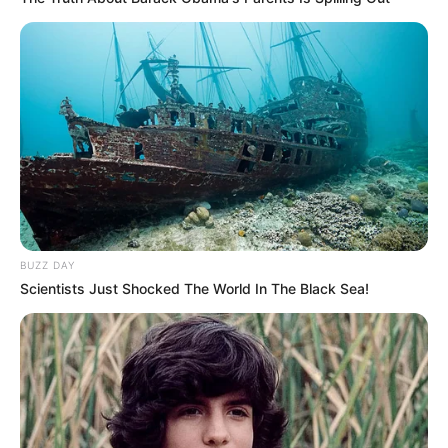
Turf logique avec la liste des chevaux les plus en vue du
programme pour gagner. Vous pouvez l’établir avec l’aide
du logiciel Logic-prono et les grands noms de la presse
hippique comme: Bilto, Canal-Turf, Dauphiné-Libéré,
Equidia, Europe1, GENY, la Gazette des Courses, Le
Parisien, le Républicain-Lorrain, l’Indépendant, Ouest-
France, Paris Courses, Paris-Turf, RTL, Sud Ouest, Tiercé
Magazine, Tropiques FM, Week-End et Zone-Turf, et bien
d’autres encore.
Faites votre propre synthèse avec l’aide du Logiciel 100%
BUZZ DAY
gratuit et obtenez un pronostic Logique ou avec des
Scientists Just Shocked The World In The Black Sea!
outsiders.