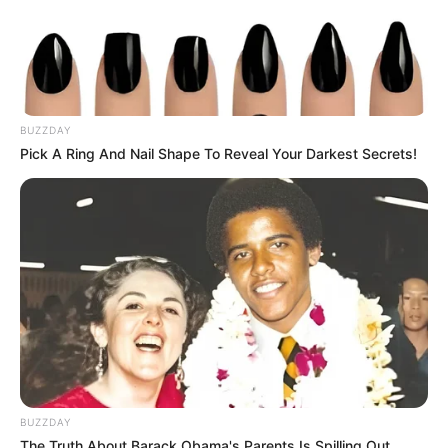
Découvrez encore plus de
Pronos de la presse avec le Turf
complet du jour
.
MEILLEURES OFFRES DE LA SEMAINE !
BUZZDAY
Pick A Ring And Nail Shape To Reveal Your Darkest Secrets!
Turf logique la vérité sur le futur Quinté gagnant
BUZZDAY
du PRIX DU PALAIS BOURBON
The Truth About Barack Obama's Parents Is Spilling Out