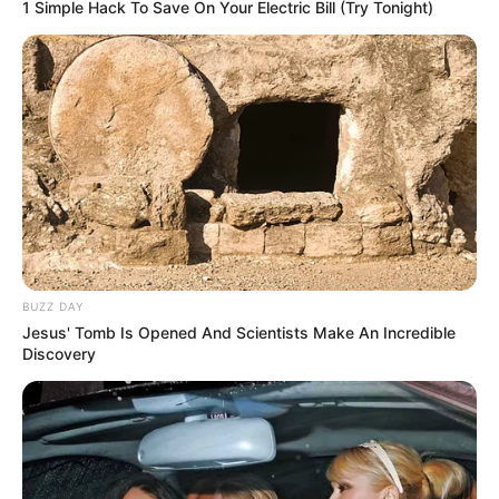
1 Simple Hack To Save On Your Electric Bill (Try Tonight)
cinq chevaux
1 CRACKOVIA
8 CHEEK TO CHEEK
7 ONE POINT
12 AHA
5 MATAURI GOLD
En cas de non-partant ou pour un champ élargi et par
ordre de préférence:
BUZZ DAY
9 RIKA DE LA VIS
Jesus' Tomb Is Opened And Scientists Make An Incredible
11 LA TEMPLIERE
Discovery
En complément de notre pronostic Quinté+ vous