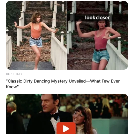
Quel opérateur pour jouer le Tiercé Quarté
Quinté?
Vous pouvez parier le Quinté du jour chez l’un des
opérateurs ci-dessous, n’hésitez pas à comparer les offres
de chacun d’entre eux.
Jeux à 0.10 € exclusivité du Web
BUZZ DAY
“Classic Dirty Dancing Mystery Unveiled—What Few Ever
Knew"
Navigation
←
QUINTÉ PRIX D’ARGENTAN
PRONOSTIC QUINTÉ SUMBE
Et sans oublier le pronostic du
Cheval du Jour
!
des
PRONOSTIC PMU 22-08-2025
GRAND HANDICAP 24-08-
articles
2025
→