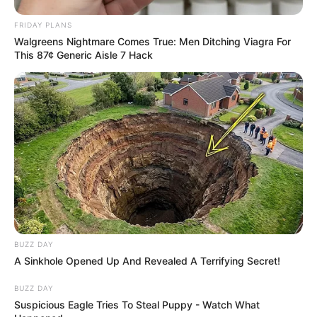
Les Outsiders intéressants pour une cote
FRIDAY PLANS
Walgreens Nightmare Comes True: Men Ditching Viagra For
Parmi les outsiders séduisants, le
9 HONEY BADGER
mérite
This 87¢ Generic Aisle 7 Hack
considération. Il connaît parfaitement la PSF de Deauville
et dépend d’une écurie en réussite.
La
13 WINDBURN
est aussi à surveiller. Souvent vue à
l’arrivée, elle bénéficie de la monte de C. Soumillon et reste
compétitive pour une place.
La pouliche N°
14 MISS CLAVEL
reste également
intéressante. Elle affronte ses aînés pour la première fois
mais progresse à chaque sortie et peut surprendre.
BUZZ DAY
Le
12 BRAMANS
fait aussi partie des chances cachées.
A Sinkhole Opened Up And Revealed A Terrifying Secret!
Revenu en forme après une victoire à réclamer, il peut
BUZZ DAY
créer la surprise dans ce lot.
Suspicious Eagle Tries To Steal Puppy - Watch What