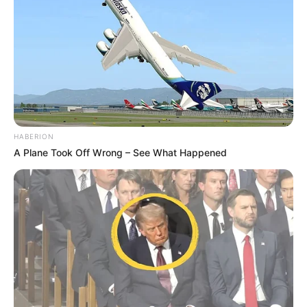
Le pronostic quinté spéculatif du jour en
cinq chevaux
5 CHARLESQUINT
7 SOEUR
6 NARCOS
9 HONEY BADGER
HABERION
1 MISS SUPERNOVA
A Plane Took Off Wrong – See What Happened
En cas de non-partant ou pour un champ élargi et par
ordre de préférence:
13 WINDBURN
11 NOOTKA BAY
Retrouvez chaque jour
«
LES PRONOSTICS QUINTÉ DE LA
PRESSE
«