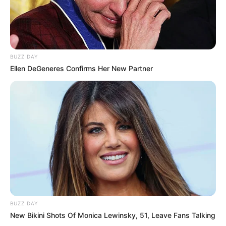
corde, il pourrait profiter d’un rythme soutenu pour placer
sa pointe finale. Sa candidature séduit, car il dispose du
talent nécessaire pour se glisser parmi les meilleurs ce
samedi.
BUZZ DAY
Conclusion : NARCOS à ne pas négliger
Ellen DeGeneres Confirms Her New Partner
En résumé,
NARCOS (6)
présente un profil séduisant
malgré quelques incertitudes. Sa régularité retrouvée, son
bon numéro et la présence de
Maxime Guyon
lui offrent
une opportunité idéale. Outsider intéressant, il peut créer
la surprise dans ce Quinté de Deauville.
Également à votre disposition et dans le but de vous
faciliter l’analyse de ce quinté, vous pourrez découvrir
les
dernières statistiques des pronostiqueurs sur les courses
de Plat.
BUZZ DAY
New Bikini Shots Of Monica Lewinsky, 51, Leave Fans Talking
MEILLEURES OFFRES DE LA SEMAINE !