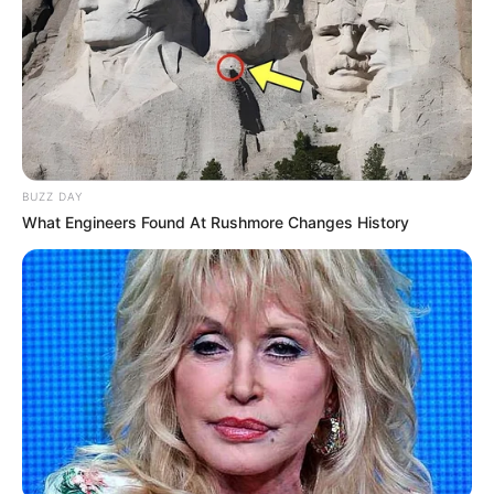
Jumièges
Le premier favori est le
10 STRAKO
. Régulier, supplémenté
et déjà vainqueur sur ce parcours, il reste sur une belle
prestation dans un Quinté+ relevé. Sa candidature
s’impose.
BUZZ DAY
Derrière lui, le
3 HENRY THE LION
mérite un large crédit.
What Engineers Found At Rushmore Changes History
Régulier dans cette catégorie et déjà deuxième de cette
épreuve l’an passé, il part cette fois avec un bon numéro
de corde.
Il faudra aussi compter sur la
7 SOEUR
. En grande forme,
cette pouliche vient de réussir des débuts prometteurs
dans les handicaps. Sa régularité incite à la confiance.
MEILLEURES OFFRES DE LA SEMAINE !