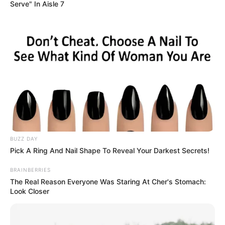
Serve" In Aisle 7
DE JUMIEGES
La Base Prono est établie avec notre
logiciel
100% gratuit.
Soit les 3 principaux favoris du
Quinté PMU
du jour qui
pourront vous permettre de faire ces différents jeux:
(liste de paris allant du plus risqué au prono plus soft.)
Un Tiercé.
Le couplé (jumelé) gagnant et/ou placé en combiné 3
chevaux.
Un 2sur4 en combiné 3Cv.
BUZZ DAY
De 1 à 3 jeux simples Gagnants et/ou placés.
Pick A Ring And Nail Shape To Reveal Your Darkest Secrets!
Sans oublier les possibilités de jouer la base quinté comme
BRAINBERRIES
super base Turf pour faire un Quarté Quinté. Une base
The Real Reason Everyone Was Staring At Cher's Stomach:
incontournable pour les jeux en champs réduits.
Look Closer
7 SOEUR