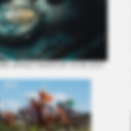
BE GRAND HANDICAP 24-08-2025