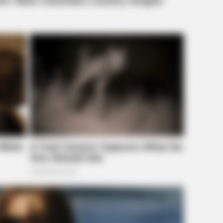
eauville – Sumbe Grand Handicap :
3 Partants
bré de Deauville.
bre au rythme du Sumbe Grand Handicap, un Quinté+
fibré. Treize concurrents s’affrontent pour une
onfirmés et outsiders ambitieux, cette épreuve promet
HABERION
yse du Quinté du jour, classée en quatre catégories,
st Too Hot To Show
Oncologist: Stop Eating
 partant.
S OFFRES DE LA SEMAINE !
BUZZ DAY
He Cut Open A Saguaro's Lump—The
Shocking Reason He Stopped
 à Suivre de Près
’un Spécialiste du Parcours.
ec une rentrée tonitruante dans un réclamer sur ce
e fils de Myboycharlie a déjà brillé dans des Quinté+