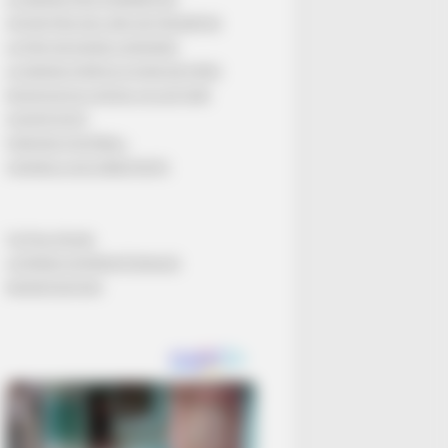
QATAR PRIX DE L’ARC DE TRIOMPHE
LE PRIX DE DIANE LONGINES
LE GRAND STEEPLE-CHASE DE PARIS
MUSIQUE DU CHEVAL SA LECTURE
QUINTÉ SPOT
PARIONS FOOTBALL
CONSEILS AUX DEBUTANTS
Turf Jeu Simple
LOTERIES INTERNATIONALES
MONETISATION