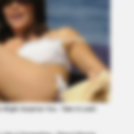
l a dominé de 4 longueurs en août. Sa régularité et son
BUZZ 
 In
Chr
didat sérieux pour la victoire. En outre, son écurie, en
She
ums en Forme Ascendante.
mances solides, notamment une troisième place dans
 Préparé par André Fabre, il bénéficie d’un bon numéro
(37,5). Son récent podium et sa constance en font un
rveiller absolument.
 en Progression Constante.
 en remportant une Classe 3 à Senonnes-Pouancé.
l confirme sa montée en puissance. Avec Dorian
 surprise. Son potentiel et sa fraîcheur sont des atouts
S OFFRES DE LA SEMAINE !
BUZZ DAY
he Truth Surprised Fans
Kate Middleton's Daring 