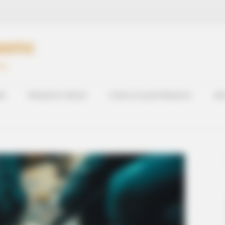
OSTIC
PMU
RD
PRONOSTICS PRESSE
CHEVAL DU JOUR PRONOSTIC
RES