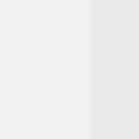
DAY
issy Metz Is So Skinny Now And
 Looks Like A Model
Outfit Took Prince William's Breath