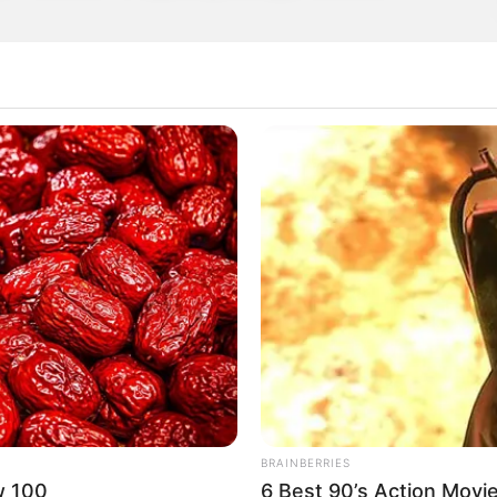
TIC QUINTÉ SUMBE GRAND HANDICAP
ic est assurément un jeu spéculatif donc risqué…
3 STERN MARKKA
se du Spécial Tocard du Quinté du jour.
nalyse logique du Quinté+ du jour en 5
BRAINBERRIES
r les réseaux! Merci à Vous!
w 100
6 Best 90’s Action Movi