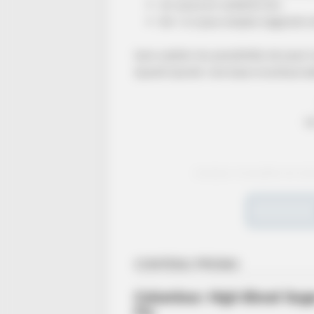
Un 2sur4 en combiné 3Cv.
De 1 à 3 jeux simples Gagnants e
Sans oublier les possibilités de joue
Quarté Quinté. Une base incontournab
1
Analyse Complète du Quin
Découvrez le
taux de réu
au jeu du Simple Gagnant e
Les Meilleures cotes pour les plus g