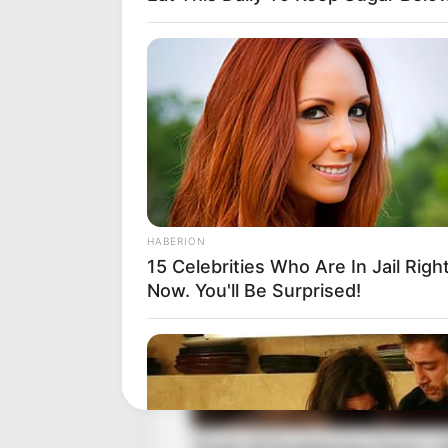
Le pronostic quinté spéculat
8 MY FANCY
9 STANGHELI
3 STERN MARKKA
11 DARI RIVER
12 TRUE TEDESCO
En cas de non-partant ou pour un cha
HABERION
15 Celebrities Who Are In Jail Righ
Now. You'll Be Surprised!
5 PRIDE OF AMERICA
1 PLEASEMAN
Retrouvez chaque jour