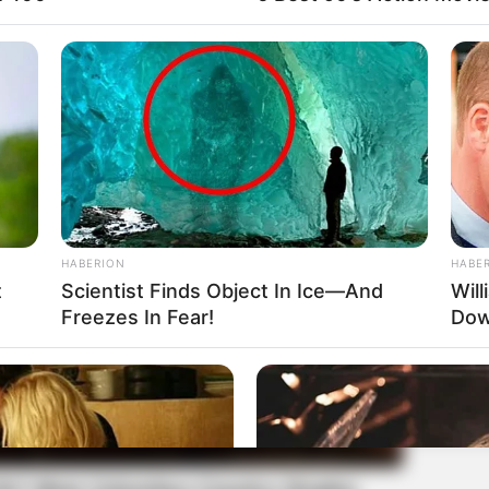
if du jour en cinq chevaux
mp élargi et par ordre de préférence:
HABERION
HABE
t
Scientist Finds Object In Ice—And
Wil
Freezes In Fear!
Dow
«
LES PRONOSTICS QUINTÉ DE LA PRESSE
«