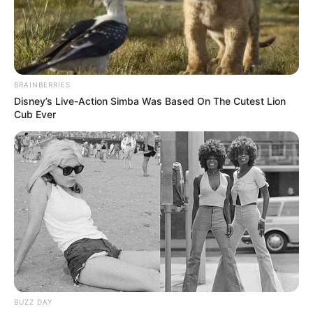
PMU 13-05-2025
BRAINBERRIES
Disney’s Live-Action Simba Was Based On The Cutest Lion
Cub Ever
PRONOSTIC QUINTÉ PMU PRIX PISTOL
PACKER du 13 MAI 2025 à SAINT-CLOUD
BUZZ DAY
QUINTÉ PRIX PISTOL PACKER à SAINT-CLOUD – Plat – 1400m