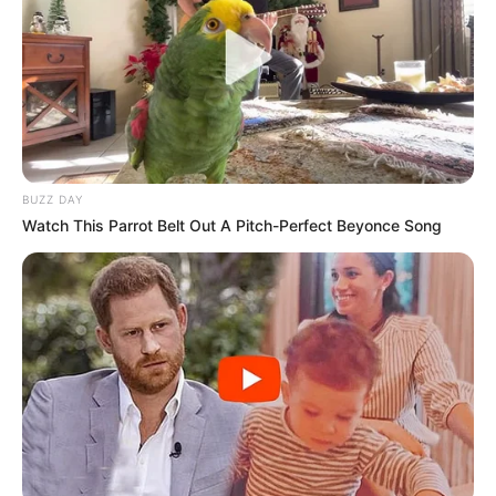
NUMEROS ASTRO QUINTE CHANCE DU JOUR
BUZZ DAY
Watch This Parrot Belt Out A Pitch-Perfect Beyonce Song
Spécial Tocard du PRONOSTIC QUINTÉ PRIX
PISTOL PACKER
Le spécial Tocard de meilleur pronostic est assurément un
jeu spéculatif donc risqué…
5 SEE YOU PINK
A lire plus bas sur cette page l’analyse du Spécial Tocard
du Quinté du jour.