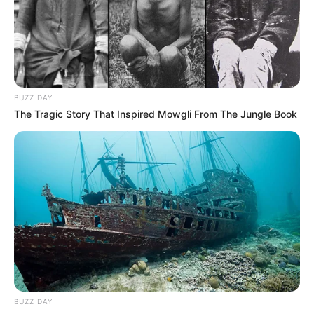
incontournable pour les jeux en champs réduits.
2 AVENUE MONTAIGNE
7 ALABAMA MOON
12 AVERSA
BUZZ DAY
Découvrez le
taux de réussite de onze pronostiqueurs de la
The Tragic Story That Inspired Mowgli From The Jungle Book
presse
au jeu du Simple Gagnant et Placé sur les 10 derniers
Quintés de Plat.
Les Meilleures cotes pour les plus grandes compétitions de
Football sont ici
.
BUZZ DAY