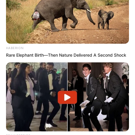
6 ABIAT
4 ROYALWOOD
En cas de non-partant ou pour un champ élargi et par
ordre de préférence:
9 RIYABOVKA
HABERION
Rare Elephant Birth—Then Nature Delivered A Second Shock
15 EVER KATE
Retrouvez chaque jour
«
70 PRONOSTICS QUINTÉ DE LA
PRESSE
«
Quinté du 13 Mai à Saint-Cloud : analyse
complète des seize participants
Ce mardi 13 mai 2025, l’hippodrome de Saint-Cloud