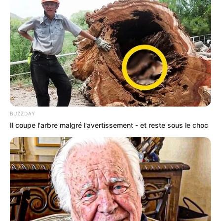
la course.
Modern Light (8) découvre la piste à main gauche et le
parcours réduit, un pari tenté par son nouvel entraîneur
Gérald Mossé.
Elle reste compétitive à ce niveau si son numéro à la corde
ne l’handicape pas en début de course.
Abiat (6), bien qu’ayant gagné à Longchamp dernièrement,
pourrait se heurter à la pénalisation et au niveau plus
BUZZDAY
relevé.
Il coupe l'arbre malgré l'avertissement - et reste sous le choc
Cependant, son numéro favorable à la corde pourrait
compenser le manque d’expérience à ce niveau de
compétition.
MEILLEURES OFFRES DE LA SEMAINE !
Les Gros Outsiders ou Tocards du Quinté