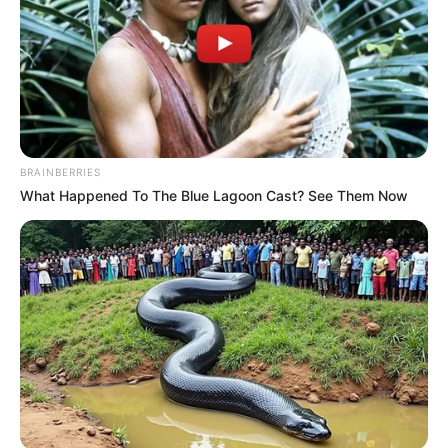
articles
2025
2025
→
entraîneur conseille d’attendre. Il faudra impérativement le
revoir dans de meilleures conditions.
Kapitan d’Héripré (14)
Rechercher :
Très mal situé en seconde ligne, Kapitan d’Héripré reste
sur plusieurs échecs. Il a mieux couru que ne l’indiquent
ses classements. Son mentor garde un petit espoir. Il
CALCULETTE DE DUTCHING
BRAINBERRIES
essaiera de venir de l’arrière. Un accessit reste
LE QATAR PRIX DU JOCKEY CLUB
What Happened To The Blue Lagoon Cast? See Them Now
envisageable avec un parcours parfait.
LE GRAND PRIX D’AMÉRIQUE
QATAR PRIX DE L’ARC DE TRIOMPHE
MEILLEURES OFFRES DE LA SEMAINE !
LE PRIX DE DIANE LONGINES
LE GRAND STEEPLE-CHASE DE PARIS
MUSIQUE DU CHEVAL SA LECTURE
Analyse du Spécial Tocard du Quinté du jour
QUINTÉ SPOT
la vérité sur ses performances et son
PARIONS FOOTBALL
aptitude
CONSEILS AUX DEBUTANTS
Analyse de Joker d’Occagnes (7) dans le Quinté+ du 12 mai