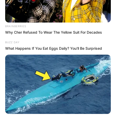
Sans oublier les possibilités de jouer la base quinté comme
super base Turf pour faire un Quarté Quinté. Une base
incontournable pour les jeux en champs réduits.
Suivez le bilan Journalier, Mensuel et Annuel sur le tableau
BRAINBERRIES
situé sur la
page des stats
.
Why Cher Refused To Wear The Yellow Suit For Decades
1 KOUVOLA
BUZZ DAY
4 JET DES PRES
What Happens If You Eat Eggs Daily? You'll Be Surprised
6 KING DRY
Découvrez le
taux de réussite de onze pronostiqueurs de la
presse
au jeu du Simple Gagnant et Placé sur les 10 derniers
Quinté de Trot attelé.
Les Meilleures cotes pour les plus grandes compétitions de
Football sont ici
.