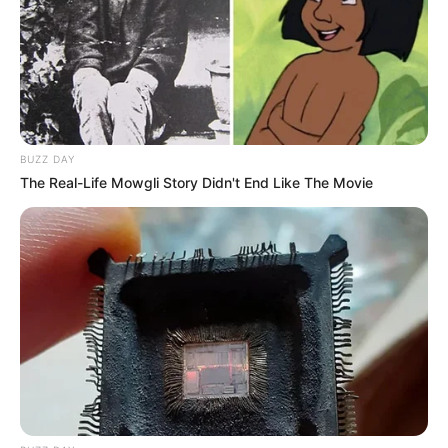
6 KING DRY
1 KOUVOLA
7 JOKER D’OCCAGNES
2 KRAFEN
5 JACK DES MALBERAUX
BUZZ DAY
The Real-Life Mowgli Story Didn't End Like The Movie
En cas de non-partant ou pour un champ élargi et par
ordre de préférence:
11 JOB DES LOUANGES
13 KONDOR
Retrouvez chaque jour
«
70 PRONOSTICS QUINTÉ DE LA
PRESSE
«