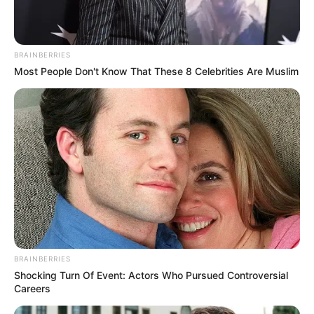
confirmer à ce niveau.
James de la Vallée (3)
BRAINBERRIES
Impressionnant de régularité, James de la Vallée a brillé
Most People Don't Know That These 8 Celebrities Are Muslim
sur plusieurs hippodromes. Il excelle avec son driver Alexis
Lerenard. Bien placé derrière la voiture, il découvre une
opposition dans ses cordes. Il compte trois victoires et
deux accessits récemment. Il s’annonce incontournable
dans cette configuration.
Les Seconde Chances du Quinté du jour
Seconde chance : Pour une place sur le podium et toujours
prêts à créer la surprise.
BRAINBERRIES
Kouvola (1)
Shocking Turn Of Event: Actors Who Pursued Controversial
Cette jument de qualité a déjà montré de belles choses
Careers
cette année. Elle s’élancera déferrée des quatre pour la