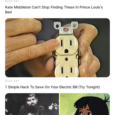
BUZZ DAY
7 JOKER D’OCCAGNES
Kate Middleton Can't Stop Finding These In Prince Louis's
Bed
Découvrez plus bas sur cette page l’analyse du Spécial
Tocard du Quinté+.
Pronostic Quinté soft une analyse logique
du Quinté+ du jour en 5 chevaux
1 KOUVOLA
4 JET DES PRES
6 KING DRY
3 JAMES DE LA VALLEE
8 KANDIE D’ORCO
BUZZ DAY
1 Simple Hack To Save On Your Electric Bill (Try Tonight)
Partagez sur les réseaux! Merci à Vous!
Le pronostic quinté spéculatif du jour en
cinq chevaux