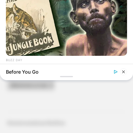
Et sans oublier le pronostic du
Cheval du Jour
!
Arrivée du Quinté du jour, qui est le gagnant du
BUZZ DAY
PRIX DE SAINT PONT
The Real Mogli's Story: The Boy Who Never Truly Became
ARCHIVES
Before You Go
Human
1er 9 JOBALASKO BLEU
Archives
2e 14 KAPITAN D’HERIPRE
3e 13 KONDOR
4e 8 KANDIE D’ORCO
5e 11 JOB DES LOUANGES
6e 7 JOKER D’OCCAGNES
7e 1 KOUVOLA
Fièrement propulsé par WordPress