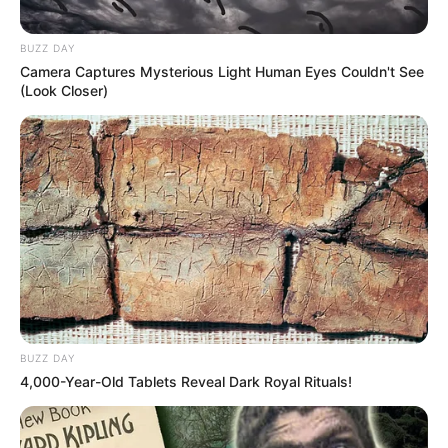
d’autres).
Egalement à votre disposition et dans le but de vous
BUZZ DAY
faciliter l’analyse de ce quinté, vous pourrez découvrir
les
Camera Captures Mysterious Light Human Eyes Couldn't See
dernières statistiques des pronostiqueurs sur les courses
(Look Closer)
de Trot attelé
..
MEILLEURES OFFRES DE LA SEMAINE !
Quel opérateur pour jouer le Tiercé Quarté
Quinté du PRIX DE SAINT PONT ?
Vous pouvez parier le Quinté du jour chez l’un des
opérateurs ci-dessous, n’hésitez pas à comparer les offres
de chacun d’entre eux.
BUZZ DAY
4,000-Year-Old Tablets Reveal Dark Royal Rituals!
Jeux à 0.10 € exclusivité du Web