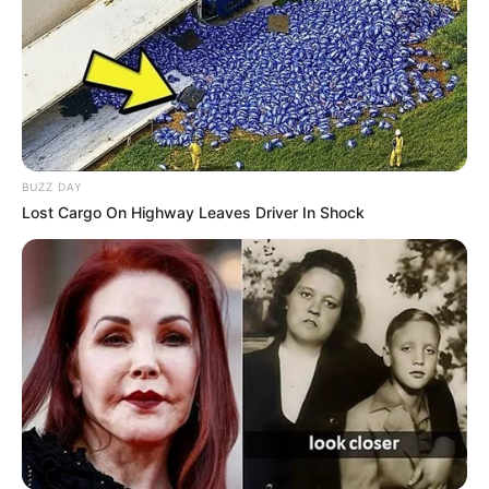
exclue.
LE GRAND STEEPLE-CHASE DE PARIS
MUSIQUE DU CHEVAL SA LECTURE
American Lawyer (12) déçoit dans les Quinté+ malgré
QUINTÉ SPOT
quelques tentatives intéressantes. Sa dernière sortie reste
PARIONS FOOTBALL
inquiétante. Il doit rassurer avant d’être pris au sérieux.
CONSEILS AUX DEBUTANTS
En Or (14) a mieux couru que ne l’indique son classement
BUZZ DAY
brut à Naas. Toutefois, cela semble trop juste pour viser la
Turf Jeu Simple
Lost Cargo On Highway Leaves Driver In Shock
victoire dans ce lot. Il devra se surpasser pour espérer une
LOTERIES INTERNATIONALES
surprise.
MONETISATION
Almiro (17) a montré un regain de forme récemment, mais
face à un tel lot, la marche semble haute. La surcharge au
poids ne l’aide pas non plus. Peu de garanties.
Villa des Arts (19) a profité de circonstances favorables
pour gagner récemment. L’opposition est bien plus relevée
ici. Sa tâche se complique avec trois kilos de pénalité.