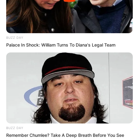
Partagez sur les réseaux! Merci à Vous!
Le pronostic quinté spéculatif du jour en
cinq chevaux
BUZZ DAY
Palace In Shock: William Turns To Diana's Legal Team
3 MORPHEWAN
15 HYPERCORE
9 SAINT ETIENNE
18 RUSSIPANT FAL
10 EVERILLO
En cas de non-partant ou pour un champ élargi et par
ordre de préférence:
7 ROCK BLANC
6 GAMESTARS
BUZZ DAY
Remember Chumlee? Take A Deep Breath Before You See
Retrouvez chaque jour
«
70 PRONOSTICS QUINTE DE LA