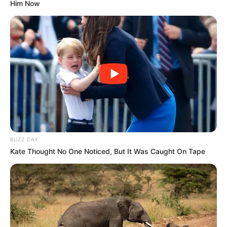
Him Now
PRESSE
«
Analyse des partants du SUPER HANDICAP
DU PRINTEMPS – Quinté du 11 MAI à
PARISLONGCHAMP
Le Quinté+ du 11 mai 2025 à ParisLongchamp s’annonce
comme l’un des grands rendez-vous du printemps avec 20
BUZZ DAY
concurrents prêts à en découdre sur les 2000 mètres.
Kate Thought No One Noticed, But It Was Caught On Tape
Analysons, en quatre catégories distinctes, les chevaux
mentionnés dans le programme officiel. Voici notre étude
pour le pronostic Quinté du jour, afin d’aider les turfistes à
maximiser leurs chances.
Les Favoris du SUPER HANDICAP DU