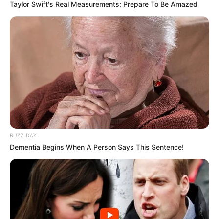
DU PRINTEMPS
Taylor Swift's Real Measurements: Prepare To Be Amazed
Le spécial Tocard de meilleur pronostic est assurément un
jeu spéculatif donc risqué…
9 SAINT ETIENNE
A lire plus bas sur cette page l’analyse du Spécial Tocard
du Quinté du jour.
Pronostic Quinté soft une analyse logique
du Quinté+ du jour en 5 chevaux
BUZZ DAY
Dementia Begins When A Person Says This Sentence!
15 HYPERCORE
1 CASAPUEBLO
3 MORPHEWAN
8 WATCH HIM
16 TRIBAL CHIEF