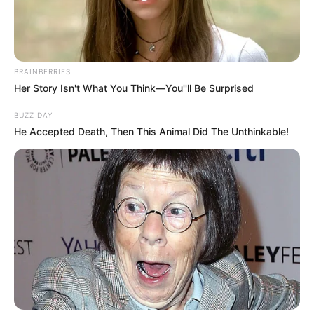
BRAINBERRIES
Her Story Isn't What You Think—You''ll Be Surprised
QUINTE HANDICAP DU PRINTEMPS
PRONOSTIC PMU 2025
BUZZ DAY
He Accepted Death, Then This Animal Did The Unthinkable!