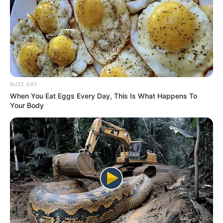
jour
Analyse de SAINT ETIENNE (9) : un attentiste trahi par son
numéro
Lors de sa dernière sortie, Saint Etienne (9) a laissé une
impression visuelle très marquante. En effet, ce cheval
BUZZ DAY
attentiste n’a jamais pu s’exprimer, malgré d’évidentes
When You Eat Eggs Every Day, This Is What Happens To
ressources en fin de course. Pourtant, cette tentative sur le
Your Body
parcours du jour atteste clairement de sa compétitivité à
cette valeur de 42. Par ailleurs, il apprécie Longchamp, ce
qui renforce la crédibilité de sa candidature dans ce Super
Handicap.
Cependant, son numéro 20 à la corde complique
sérieusement ses chances dans ce peloton touffu. D’autant
plus que sur un terrain bon souple, la lice à zéro favorise
les concurrents les mieux placés. Malgré cela, il peut
encore créer la surprise si son jockey parvient à se faufiler