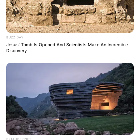
BUZZ DAY
Jesus' Tomb Is Opened And Scientists Make An Incredible
Discovery
Les favoris incontournables
INDY DARK (15)
reste sur une superbe deuxième place à
Vincennes. Très régulier et performant pieds nus, il
constitue une base solide pour ce Quinté. Sa forme
actuelle et son engagement idéal au plafond des gains lui
offrent une première chance évidente.
COLBERT WF (9)
a signé un très bel été, avec plusieurs
BRAINBERRIES