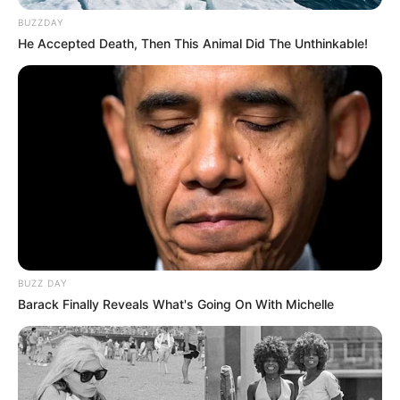
BUZZDAY
Les Meilleures cotes pour les plus grandes compétitions de
He Accepted Death, Then This Animal Did The Unthinkable!
Football sont ici
.
LIRE LA SUITE
BUZZ DAY
Barack Finally Reveals What's Going On With Michelle