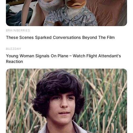
PRONOSTIC PMU
BRAINBERRIES
These Scenes Sparked Conversations Beyond The Film
BUZZDAY
Young Woman Signals On Plane – Watch Flight Attendant's
Reaction
PRONOSTIC du PRIX BERNARD LE QUELLEC
Quinté+ PMU du 18 Septembre 2025 à
VINCENNES