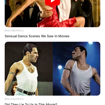
BRAINBERRIES
Sensual Dance Scenes We Saw In Movies
Les outsiders séduisants
FAKIR DE L’AULNE (11)
aime les courses rythmées. Même
si sa tâche s’annonce compliquée, il peut accrocher la
cinquième place s’il bénéficie d’un parcours favorable.
DANGER BI (13)
déçoit souvent à Vincennes, mais son
potentiel existe. Sur un parcours limpide, il peut
BRAINBERRIES
surprendre et se glisser parmi les cinq premiers.
Did They Lie To Us In This Movie?