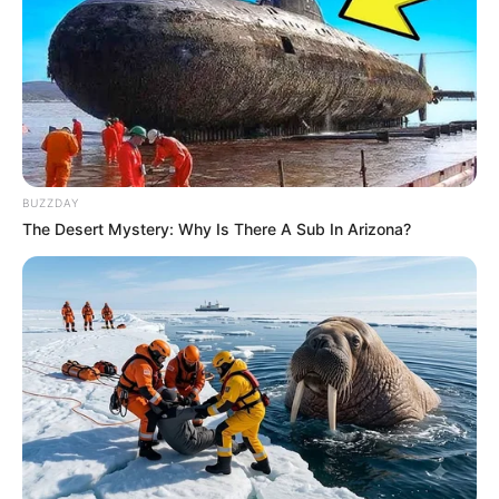
De 1 à 3 jeux simples Gagnants et/ou placés.
Sans oublier les possibilités de jouer la base quinté comme
super base Turf pour faire un Quarté Quinté. Une base
incontournable pour les jeux en champs réduits.
Suivez le bilan Journalier, Mensuel et Annuel sur le tableau
situé sur la
page des stats
.
BUZZDAY
15 INDY DARK
The Desert Mystery: Why Is There A Sub In Arizona?
7 JAPPELOUP TURGOT
9 COLBERT WF
Analyse Complète du Quinté à lire un peu plus bas sur
cette page.
Découvrez le
taux de réussite de onze pronostiqueurs de la
presse
au jeu du Simple Gagnant et Placé sur les 10 derniers
Quinté de Trot attelé.