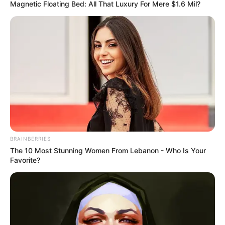
Magnetic Floating Bed: All That Luxury For Mere $1.6 Mil?
QUINTÉ du Jour le PRIX DE VINCENNES à LYON-PARILLY –
Attelé – 2850m – 14 Partants – Corde à gauche
Base Prono PMU du QUINTÉ ou Couplé
gagnant du jour dans le PRIX DE VINCENNES
La base prono du Quinté est établie avec notre
logiciel
qui
est 100% gratuit. Soit les 3 principaux favoris du
Quinté
PMU
du jour qui pourront vous permettre de faire ces
différents jeux:
(liste de paris allant du plus risqué au prono plus soft.)
BRAINBERRIES
The 10 Most Stunning Women From Lebanon - Who Is Your
Un Tiercé.
Favorite?
Le couplé (jumelé) gagnant et/ou placé en combiné 3
chevaux.
Un 2sur4 en combiné 3Cv.
De 1 à 3 jeux simples Gagnants et/ou placés.