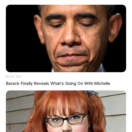
dans des lots sérieux lorsqu’il évoluait déferré. Avec un
parcours favorable, il pourrait montrer un meilleur visage
que lors de ses récentes sorties.
Une course de préparation mais pas sans
ambitions
Son entraîneur vise avant tout un prochain engagement au
trot monté. Cependant,
HONNEUR DU CEBE (5)
pourrait
profiter de cette épreuve pour confirmer sa forme. Sans
BUZZ DAY
pression particulière, il garde le droit de surprendre s’il
Barack Finally Reveals What's Going On With Michelle
bénéficie d’un déroulement favorable.
Conclusion sur HONNEUR DU CEBE (5)
En définitive,
HONNEUR DU CEBE (5)
n’aura pas la partie
facile face aux favoris annoncés. Mais grâce à son
engagement idéal et une course sans faute, il peut viser