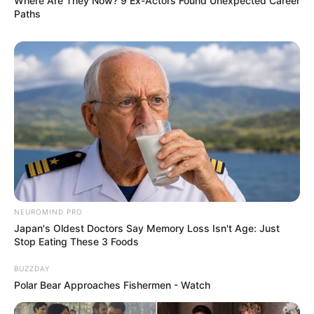
Where Are They Now? 9 Ex-Actors Found Unexpected Career
Paths
Ensuite,
INDICE D’ARGENT (2)
incarne une opposition
sérieuse. Régulier et préparé spécialement pour ce
rendez-vous, il dispose d’un engagement en or. Déferré
des antérieurs, il vise clairement le podium.
Enfin,
GAMIN DE MAHEY (13)
a retrouvé un bel éclat. Il
reste sur une prestation convaincante ici même. Avec son
retour en forme, il mérite une place parmi les tout
premiers.
MEILLEURES OFFRES DE LA SEMAINE !
NEUROMIND PRO
Japan's Oldest Doctors Say Memory Loss Isn't Age: Just
Stop Eating These 3 Foods
BUZZDAY
Polar Bear Approaches Fishermen - Watch