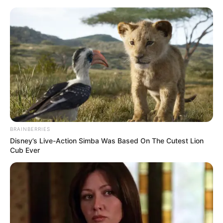
Aller
au
LE MEILLEUR PRONOSTIC
contenu
La Base du QUINTÉ au Special Tocard du PMU
Menu
BRAINBERRIES
Disney’s Live-Action Simba Was Based On The Cutest Lion
Cub Ever
QUINTÉ PRIX DE VINCENNES PRONOSTIC