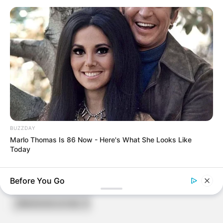
Et sans oublier le pronostic du
Cheval du Jour
!
Arrivée du Quinté du jour, qui est le gagnant du
PRIX DE VINCENNES
BUZZDAY
Marlo Thomas Is 86 Now - Here's What She Looks Like
1er 2 INDICE D’ARGENT
Today
2e 11 HIMBERLAND
3e 4 IDAHI DE HOUELLE
ARCHIVES
Before You Go
4e 8 HAPPY D’AIMTE
5e 14 HARRY DE SASSY
Archives
6e 7 GALOPIN DE BIANCA
7e 9 IL VIENT DU LUDE