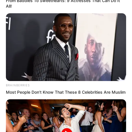
From Baddies To Sweethearts: 9 Actresses That Can Do It
PRESSE
«
All!
Quinté Lyon-Parilly : Analyse complète du
Prix de Vincennes
Mercredi, le Quinté du jour se dispute à Lyon-Parilly. Le
Prix de Vincennes réunit quatorze concurrents. Les
chevaux s’affronteront sur 2 850 mètres, avec deux
échelons de départ. L’épreuve s’annonce passionnante et
riche en rebondissements. Voici notre analyse complète
BRAINBERRIES
pour ce Quinté+ du jour, avec les favoris, les secondes
Most People Don't Know That These 8 Celebrities Are Muslim
chances, les outsiders et les gros outsiders.
MEILLEURES OFFRES DE LA SEMAINE !