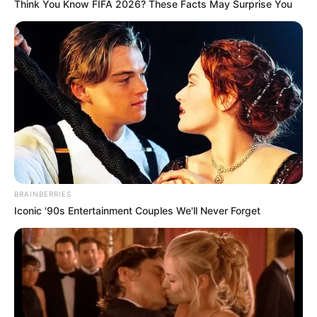
Think You Know FIFA 2026? These Facts May Surprise You
Football sont ici
.
LIRE LA SUITE
BRAINBERRIES
Iconic '90s Entertainment Couples We'll Never Forget