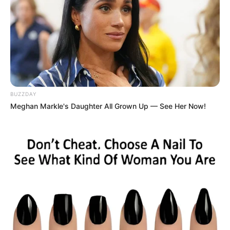
PMU 16-11-2025
BUZZDAY
Meghan Markle's Daughter All Grown Up — See Her Now!
MEILLEUR PRONOSTIC QUINTÉ PMU – PRIX
DE BRETAGNE-AMERIQUE RACES Q1 du 16
Novembre 2025 à VINCENNES