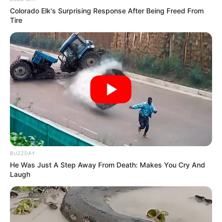
Colorado Elk's Surprising Response After Being Freed From
Tire
Les gros outsiders
J’AIME LE FOOT (2)
, ambitions limitées
J’AIME LE FOOT (2)
progresse mais se trouve barré à ce
niveau. Il manque encore pour viser le Quinté+. Sa tâche
s’annonce très compliquée.
JEAN BALTHAZAR (9)
, pas d’ambition
BUZZDAY
JEAN BALTHAZAR (9)
effectue sa rentrée ferré. Son
He Was Just A Step Away From Death: Makes You Cry And
entourage ne lui attribue aucune chance. Il peut être
Laugh
écarté.
Navigation
←
PRONOSTIC QUINTÉ PRIX
QUINTÉ+ PRIX DE PAIMPOL
des
COUNT SCHOMBERG 15-11-
PRONOSTIC PMU 17-11-2025
INA DU RIB (10)
, en reprise
INA DU RIB (10)
manque de rythme. Elle prépare d’autres
articles
2025
→