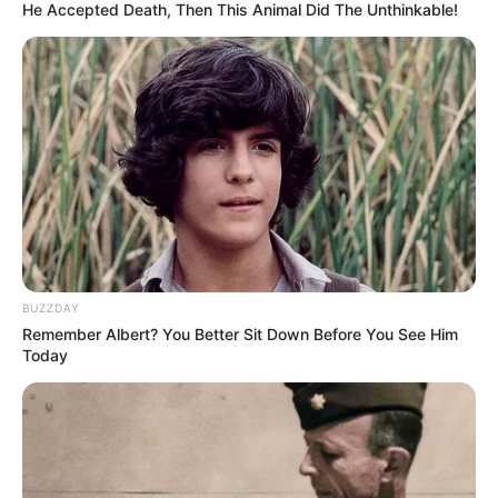
He Accepted Death, Then This Animal Did The Unthinkable!
le PRIX DE BRETAGNE-AMERIQUE RACES Q1
Le spécial Tocard de meilleur pronostic est assurément un
jeu spéculatif donc risqué…
6 KRACK TIME ATOUT
Voir plus bas sur cette page l’analyse du Spécial Tocard du
Quinté du Jour.
Pronostic Quinté soft une analyse logique
BUZZDAY
du Quinté+ du jour en 5 chevaux
Remember Albert? You Better Sit Down Before You See Him
Today
13 JUSHUA TREE
7 JOSH POWER
14 IZOARD VEDAQUAIS
5 IGUSKI SAUTONNE
3 KEEP GOING