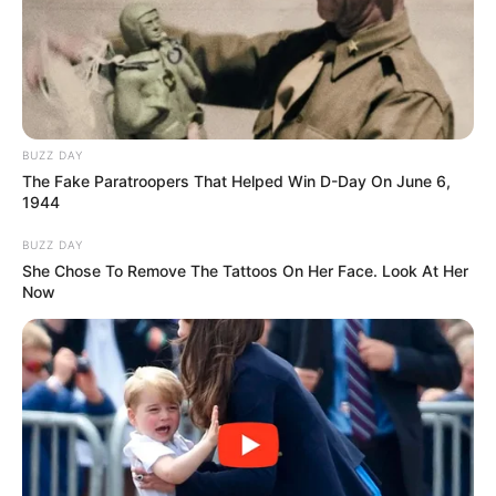
Partagez sur les réseaux! Merci à Vous!
Le pronostic quinté spéculatif du jour en
cinq chevaux
BUZZ DAY
The Fake Paratroopers That Helped Win D-Day On June 6,
1944
14 IZOARD VEDAQUAIS
13 JUSHUA TREE
BUZZ DAY
6 KRACK TIME ATOUT
She Chose To Remove The Tattoos On Her Face. Look At Her
Now
4 JUSTIN BOLD
12 HOKKAIDO JIEL
En cas de non-partant ou pour un champ élargi et par
ordre de préférence :
8 KANA DE BEYLEV
16 BORUPS VICTORY