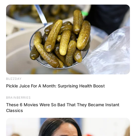
Aller
au
LE MEILLEUR PRONOSTIC
contenu
La Base du QUINTÉ au Special Tocard du PMU
Menu
BUZZDAY
Pickle Juice For A Month: Surprising Health Boost
BRAINBERRIES
These 6 Movies Were So Bad That They Became Instant
Classics
QUINTÉ+ PRIX DE BRETAGNE PRONOSTIC