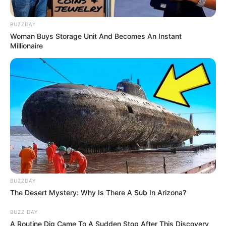
Même si sa configuration de ferrure n’est pas la plus
optimisée,
Krack Time Atout (6)
reste une base solide
BUZZDAY
pour les places. En effet, sa régularité à ce niveau et sa
Woman Buys Storage Unit And Becomes An Instant
capacité à accélérer fort dans la phase finale en font un
Millionaire
élément incontournable. Ainsi, il représente un choix
logique pour viser le top 5 dans ce Prix de Bretagne très
exigeant.
Conclusion – Un candidat incontournable pour les
places
En résumé,
Krack Time Atout (6)
possède la classe, la
fraîcheur et le profil exact pour s’illustrer dans ce Quinté+.
Même si la victoire dépendra d’un déroulement parfait, il
devrait lutter activement pour une place dans les cinq
BUZZDAY
The Desert Mystery: Why Is There A Sub In Arizona?
premiers. Indispensable dans une combinaison Quinté+.
BUZZ DAY
Egalement à votre disposition et dans le but de vous
A Routine Dig Came To A Sudden Stop After This Discovery