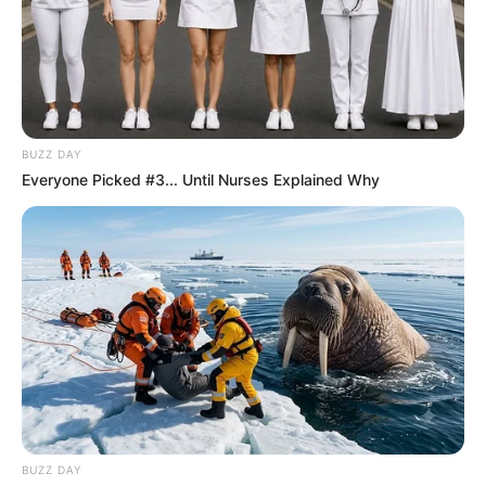
BUZZ DAY
Everyone Picked #3... Until Nurses Explained Why
NUMEROS ASTRO QUINTE CHANCE DU JOUR
BUZZ DAY
Spécial Tocard du PRONOSTIC QUINTE dans