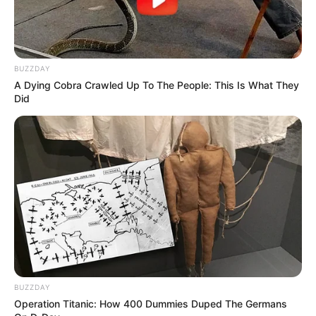
IZOARD VEDAQUAIS (14)
, sur la montante
IZOARD VEDAQUAIS (14)
revient progressivement à son
meilleur niveau. Troisième du Prix des Cévennes, il a
affiché une montée en puissance convaincante. Il aime
BUZZDAY
animer les débats et reste très compétitif dans ce type de
A Dying Cobra Crawled Up To The People: This Is What They
confrontation.
Did
HOKKAIDO JIEL (12)
, la classe naturelle
HOKKAIDO JIEL (12)
a rassuré pour sa rentrée. Il sera cette
fois déferré. Sa qualité n’est plus à prouver. Même en
manquant d’un parcours, il possède une chance sérieuse
pour jouer une place.
BUZZDAY
Operation Titanic: How 400 Dummies Duped The Germans