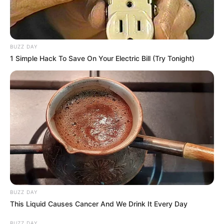
pointe de vitesse. Avec un parcours caché, elle peut viser
la quatrième ou cinquième place.
JUST LOVE YOU (11)
, à reprendre absolument
BUZZ DAY
JUST LOVE YOU (11)
doit rassurer. Toutefois, ses travaux
1 Simple Hack To Save On Your Electric Bill (Try Tonight)
matinaux ont été excellents. Elle peut monter en condition.
Sur sa vraie valeur, elle peut accrocher une place dans la
combinaison.
MEILLEURES OFFRES DE LA SEMAINE !
BUZZ DAY
This Liquid Causes Cancer And We Drink It Every Day
BUZZ DAY