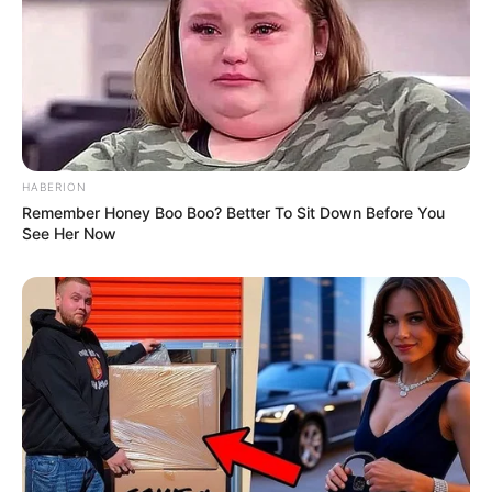
réellement arrêté, ce qui constitue un atout essentiel pour
sa rentrée. Par ailleurs, même s’il ne sera déferré que des
antérieurs, il devrait afficher une belle valeur d’emblée.
Un finisseur hors pair dans une course qui peut
l’avantager
HABERION
Grâce à son style de finisseur tranchant,
Krack Time Atout
Remember Honey Boo Boo? Better To Sit Down Before You
(6)
peut briller dès que le rythme s’accélère. Ainsi, une
See Her Now
course sélective pourrait totalement jouer en sa faveur. De
plus, son palmarès riche en Groupes I confirme qu’il
possède la classe nécessaire pour rivaliser avec les
meilleurs du jour et suivre le rythme des grands favoris
tels que
Jushua Tree (13)
ou
Josh Power (7)
.
Un profil fiable pour intégrer la combinaison
gagnante du Quinté+