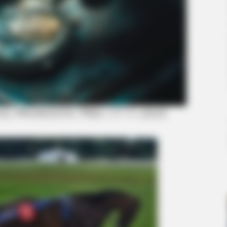
POL PRONOSTIC PMU 17-11-2025