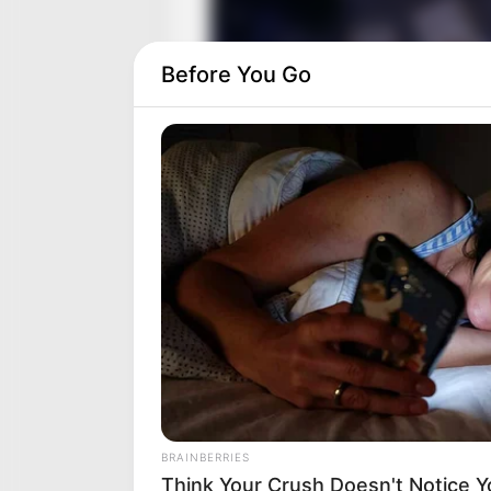
Découvrez le
taux de réu
au jeu du Simple Gagnant et P
Before You Go
Les Meilleures cotes pour le
NUMEROS AS
Spécial Tocard du PRONOSTI
Le spécial Tocard de meilleur pronost
Voir plus bas sur cette page l’analyse
BRAINBERRIES
Think Your Crush Doesn't Notice Y