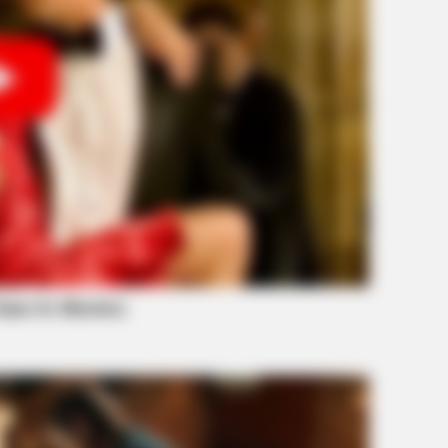
p élargi et par ordre de préférence :
OT FONCTIONNE A NOUVEAU !
BRAINBERRIES
ow She's Turning Heads
Tallest Women On Earth
Vincennes : Analyse complète des
 Quinté+ du Prix de Paimpol réunit quinze juments de
 Piste. Le profil sélectif promet une course tactique.
ivent au top pour cet engagement idéal. Voici notre
ur, classée en quatre catégories : favoris, secondes