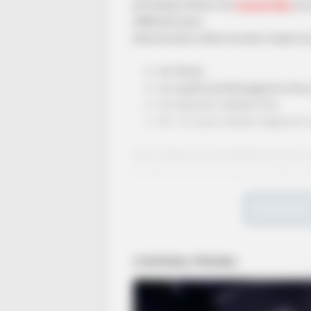
principaux favoris du
Quinté PMU
du j
différents jeux:
(liste de paris allant du plus risqué au
Un Tiercé.
Le couplé (jumelé) gagnant et/o
Un 2sur4 en combiné 3Cv.
De 1 à 3 jeux simples Gagnants e
Sans oublier les possibilités de joue
Quarté Quinté. Une base incontournab
Suivez le bilan Journalier, Mensuel et
12
10
4
Analyse Complète du Quin