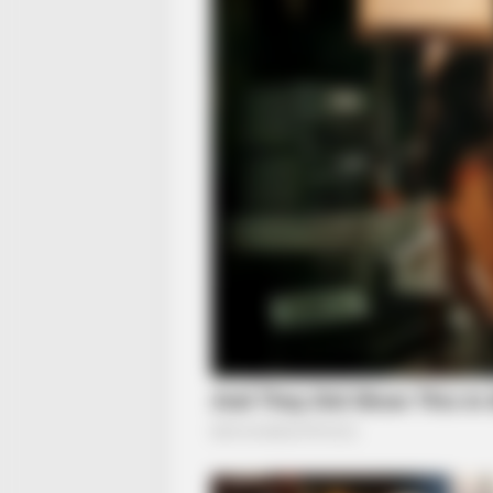
chances, outsiders et gros outsiders, 
BRAINBERRIES
10 Epic Failures That Were Comple
MEILLEURE
Preventable — Find Out
Les Favoris : Les bases soli
BRAINBERRIES
10 World Cup 2026 Facts Every Fo
Karolène d’Étang prête à gagner