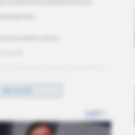
our qui pourront vous permettre de faire ces
 prono plus soft.)
u placé en combiné 3 chevaux.
t/ou placés.
r la base quinté comme super base Turf pour faire un
le pour les jeux en champs réduits.
 Annuel sur le tableau situé sur la
page des stats
.
LIRE LA SUITE
 KAROLENE D’ETANG
 KARLA DE BANVILLE
 KETY DU GOUTIER
té à lire un peu plus bas sur cette page.