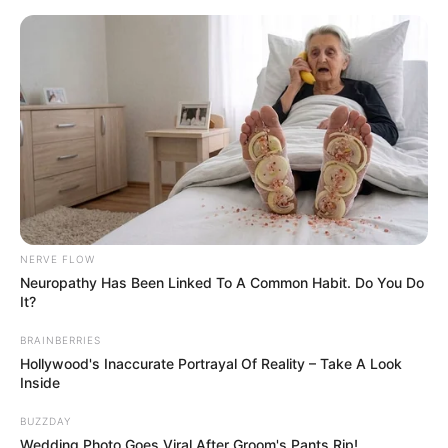
Aller
au
LE MEILLEUR PRONOSTIC
contenu
La Base du QUINTÉ au Special Tocard du PMU
Menu
NERVE FLOW
Neuropathy Has Been Linked To A Common Habit. Do You Do
It?
BRAINBERRIES
Hollywood's Inaccurate Portrayal Of Reality – Take A Look
Inside
BUZZDAY
QUINTÉ+ PRIX DU VENDREDI 13
Wedding Photo Goes Viral After Groom's Pants Rip!