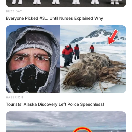
super base Turf pour faire un Quarté Quinté. Une base
incontournable pour les jeux en champs réduits.
BUZZ DAY
Suivez le bilan Journalier, Mensuel et Annuel sur le tableau
Everyone Picked #3... Until Nurses Explained Why
situé sur la
page des stats
.
7 JASON GINYU
6 INFERNO PIPER
10 COLBERT WF
Découvrez le
taux de réussite de onze pronostiqueurs de la
presse
au jeu du Simple Gagnant et Placé sur les 10 derniers
Quinté de Trot attelé.
HABERION
Tourists' Alaska Discovery Left Police Speechless!
NUMEROS ASTRO QUINTE CHANCE DU JOUR
Spécial Tocard du PRONOSTIC QUINTÉ+ dans
le PRIX DU VENDREDI 13 (PRIX