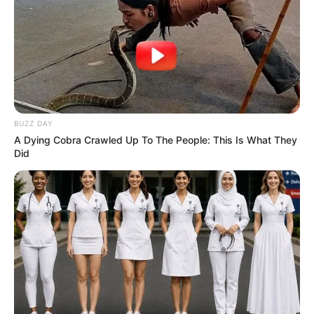
PRONOSTIC du QUINTÉ+ PRIX DU VENDREDI
13 (PRIX CHATEAURENARD) la Base Prono
PMU ou Couplé gagnant du Quinté+
La base prono du Quinté est établie avec notre logiciel qui
est 100% gratuit. Soit les 3 principaux favoris du
Quinté
BUZZ DAY
PMU
du jour qui pourront vous permettre de faire ces
A Dying Cobra Crawled Up To The People: This Is What They
différents jeux:
Did
(liste de paris allant du plus risqué au prono plus soft.)
Un Tiercé.
Le couplé (jumelé) gagnant et/ou placé en combiné 3
chevaux.
Un 2sur4 en combiné 3Cv.
De 1 à 3 jeux simples Gagnants et/ou placés.
Sans oublier les possibilités de jouer la base quinté comme