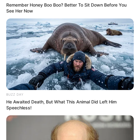
Remember Honey Boo Boo? Better To Sit Down Before You
See Her Now
Quel opérateur pour jouer le QUINTÉ+ PRIX
JULES ROUCAYROL ?
Vous pouvez parier le Quinté du jour chez l’un des
opérateurs ci-dessous, n’hésitez pas à comparer les offres
de chacun d’entre eux.
Jeux à 0.10 € exclusivité du Web
BUZZ DAY
He Awaited Death, But What This Animal Did Left Him
Speechless!
Et sans oublier le pronostic du
Cheval du Jour
!
Arrivée du Quinté du jour, qui est le gagnant du