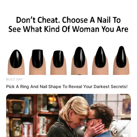
Aller
au
LE MEILLEUR PRONOSTIC
contenu
La Base du QUINTÉ au Special Tocard du PMU
Menu
BUZZ DAY
Pick A Ring And Nail Shape To Reveal Your Darkest Secrets!