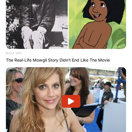
BUZZ DAY
The Real-Life Mowgli Story Didn't End Like The Movie
De son côté,
IDEAL SAN LEANDRO (13)
monte en condition
après une rentrée discrète.
De plus, Richard Westerink souligne un engagement
favorable avant un objectif international. Ainsi, une place
dans le Quinté+ demeure pleinement envisageable.