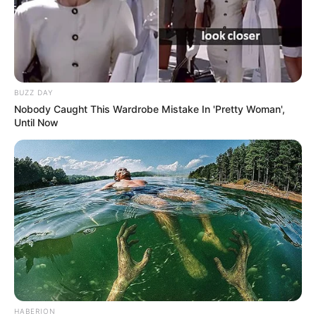
Suivez le bilan Journalier, Mensuel et Annuel sur le tableau
situé sur la
page des stats
.
12 INDIGO DE FONTAINE
15 ILLUSION JIPAD
BUZZ DAY
14 INDUS VAL
Nobody Caught This Wardrobe Mistake In 'Pretty Woman',
Until Now
Découvrez le
taux de réussite de onze pronostiqueurs de la
presse
au jeu du Simple Gagnant et Placé sur les 10 derniers
Quinté de Trot attelé.
NUMEROS ASTRO QUINTE CHANCE DU JOUR
Spécial Tocard du PRONOSTIC QUINTE dans
le PRIX JULES ROUCAYROL
HABERION