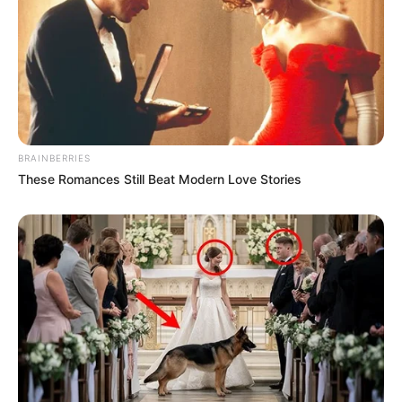
très spéculatifs.
HAIDA SAUTONNE (1), HOOPER DES CHASSES (2), HONEY
KING (3), GOLDEN VISAIS (4)
Tout d’abord,
HAIDA SAUTONNE (1)
affronte une
opposition trop relevée selon son entourage.
BRAINBERRIES
De plus, elle restera chaussée, ce qui limite fortement ses
These Romances Still Beat Modern Love Stories
ambitions.
Dans ces conditions, l’impasse paraît logique au PMU.
Ensuite,
HOOPER DES CHASSES (2)
utilise cette course
comme préparation ciblée.
Par conséquent, Dany Brouwer invite clairement à l’écarter
sans hésitation.
Son objectif se situe ailleurs dans le calendrier.
Par ailleurs,
HONEY KING (3)
montre une forme correcte