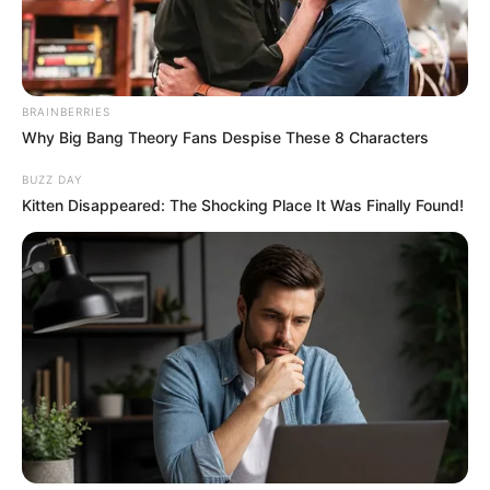
BRAINBERRIES
Why Big Bang Theory Fans Despise These 8 Characters
QUINTÉ PRIX JULES ROUCAYROL
PRONOSTIC 12-02-2026
BUZZ DAY
Kitten Disappeared: The Shocking Place It Was Finally Found!